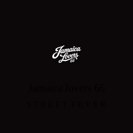
Jamaica lovers 66
S T R E E T F E V E R