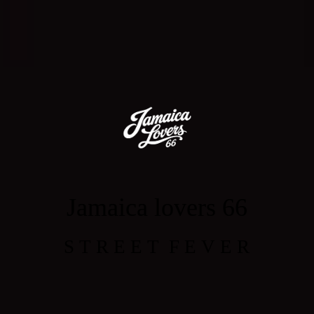
Jamaica lovers 66
S T R E E T F E V E R